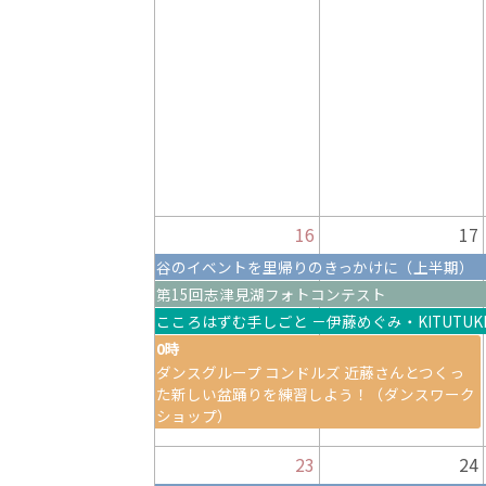
16
17
谷のイベントを里帰りのきっかけに（上半期）
第15回志津見湖フォトコンテスト
こころはずむ手しごと －伊藤めぐみ・KITUTUKIF
0時
ダンスグループ コンドルズ 近藤さんとつくっ
た新しい盆踊りを練習しよう！（ダンスワーク
ショップ）
23
24