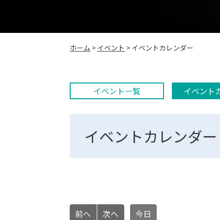
こ
ホーム
>
イベント
>
イベントカレンダー
の
ペ
ー
ジ
イベント一覧
イベント
の
位
置:
イベントカレンダー
前へ
次へ
今日