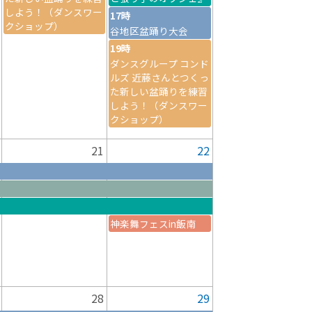
しよう！（ダンスワー
17時
クショップ）
谷地区盆踊り大会
19時
ダンスグループ コンド
ルズ 近藤さんとつくっ
た新しい盆踊りを練習
しよう！（ダンスワー
クショップ）
21
22
神楽舞フェスin飯南
28
29