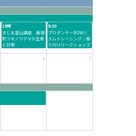
19時
9:30
きじま里山講座 飯南
プロダンサーBOWリ
町ツキノワグマの生態
ズムトレーニング・振
と対策
り付けワークショップ
4
5