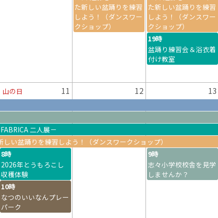
た新しい盆踊りを練習
た新しい盆踊りを練習
しよう！（ダンスワー
しよう！（ダンスワー
クショップ）
クショップ）
19時
盆踊り練習会＆浴衣着
付け教室
11
12
13
山の日
ABRICA 二人展－
た新しい盆踊りを練習しよう！（ダンスワークショップ）
8時
9時
2026年とうもろこし
志々小学校校舎を見学
収穫体験
しませんか？
10時
なつのいいなんプレー
パーク