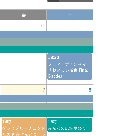
金
土
31
1
18:30
タニマ・デ・シネマ
『おいしい給食 Final
Battle』
7
8
14時
18時
ダンスグループ コンド
みんなの広場夏祭り
ルズ 近藤さんとつくっ