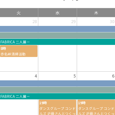
火
水
木
28
29
30
ABRICA 二人展－
8時
赤名峠清掃活動
4
5
6
ABRICA 二人展－
19時
19時
ダンスグループ コンド
ダンスグループ コンド
ルズ 近藤さんとつくっ
ルズ 近藤さんとつくっ