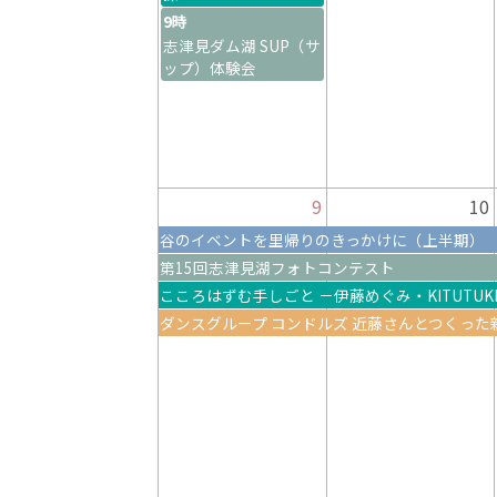
9時
志津見ダム湖 SUP（サ
ップ）体験会
9
10
谷のイベントを里帰りのきっかけに（上半期）
第15回志津見湖フォトコンテスト
こころはずむ手しごと －伊藤めぐみ・KITUTUKIF
ダンスグループ コンドルズ 近藤さんとつくっ