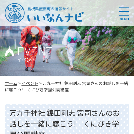
このページの本文へ
MENU
EVENT
イベント
こ
ホーム
>
イベント
>
万九千神社 錦田剛志 宮司さんのお話しを一緒
の
に聴こう! くにびき学園公開講座
ペ
ー
ジ
万九千神社 錦田剛志 宮司さんのお
の
位
話しを一緒に聴こう! くにびき学
置: