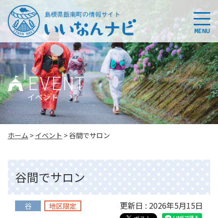
このページの本文へ
MENU
EVENT
イベント
こ
ホーム
>
イベント
>
谷間でサロン
の
ペ
ー
谷間でサロン
ジ
の
位
更新日 : 2026年5月15日
谷
地区限定
置: