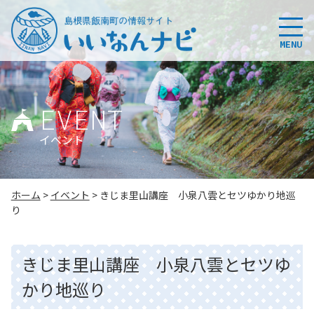
このページの本文へ
MENU
EVENT
イベント
こ
ホーム
>
イベント
>
きじま里山講座 小泉八雲とセツゆかり地巡
の
り
ペ
ー
ジ
きじま里山講座 小泉八雲とセツゆ
の
位
かり地巡り
置: