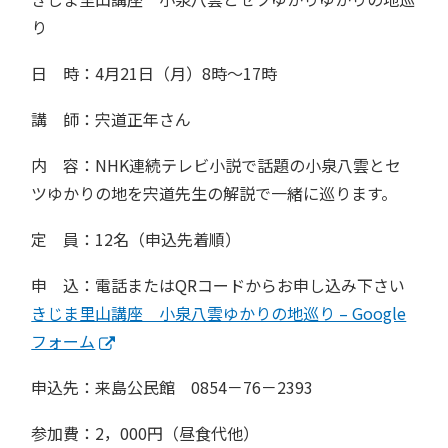
り
日 時：4月21日（月）8時～17時
講 師：宍道正年さん
内 容：NHK連続テレビ小説で話題の小泉八雲とセ
ツゆかりの地を宍道先生の解説で一緒に巡ります。
定 員：12名（申込先着順）
申 込：電話またはQRコードからお申し込み下さい
きじま里山講座 小泉八雲ゆかりの地巡り – Google
フォーム
申込先：来島公民館 0854－76－2393
参加費：2，000円（昼食代他）