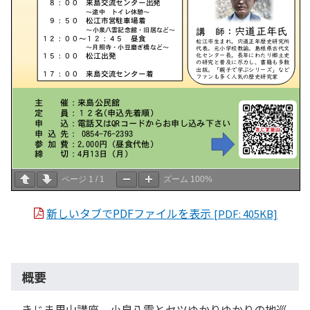
ページ
1
/
1
ズーム
100%
新しいタブでPDFファイルを表示
[PDF: 405KB]
概要
きじま里山講座 小泉八雲とセツゆかりゆかりの地巡