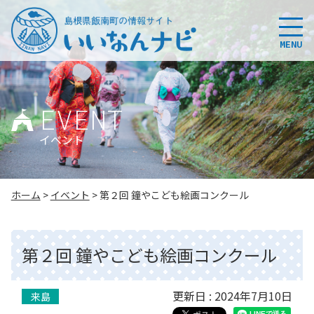
このページの本文へ
MENU
EVENT
イベント
こ
ホーム
>
イベント
>
第２回 鐘やこども絵画コンクール
の
ペ
ー
第２回 鐘やこども絵画コンクール
ジ
の
位
更新日 : 2024年7月10日
来島
置: